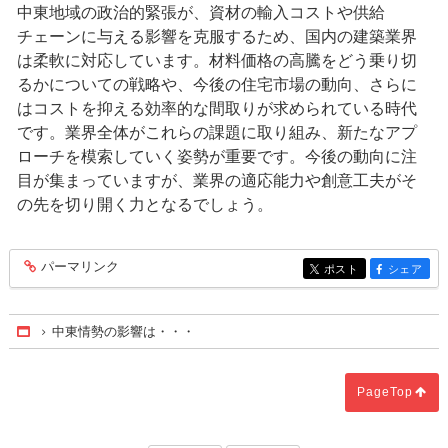
中東地域の政治的緊張が、資材の輸入コストや供給
チェーンに与える影響を克服するため、国内の建築業界
は柔軟に対応しています。材料価格の高騰をどう乗り切
るかについての戦略や、今後の住宅市場の動向、さらに
はコストを抑える効率的な間取りが求められている時代
です。業界全体がこれらの課題に取り組み、新たなアプ
ローチを模索していく姿勢が重要です。今後の動向に注
目が集まっていますが、業界の適応能力や創意工夫がそ
の先を切り開く力となるでしょう。
パーマリンク
entry252
ポスト
シェア
entry252
entry252
中東情勢の影響は・・・
Home
PageTop