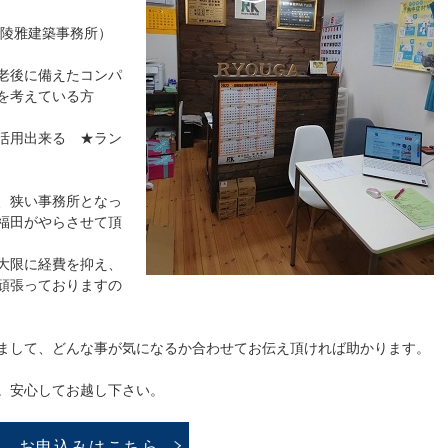
（陵雅建築事務所）
老後に備えたコンパ
を考えている方
活用出来る ★ラン
、狭い事務所となっ
福田がやらさせて頂
大限に経費を抑え、
頑張っておりますの
まして、どんな事が気になるか合わせてお伝え頂ければ助かります。
。安心してお越し下さい。
お申込みはこちら