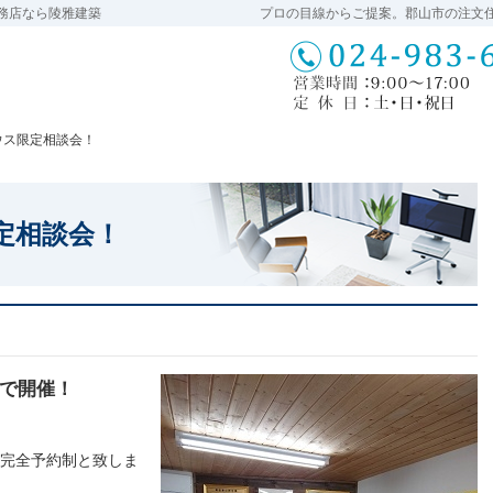
務店なら陵雅建築
プロの目線からご提案。郡山市の注文
ウス限定相談会！
ウス限定相談会！
定相談会！
で開催！
00（完全予約制と致しま