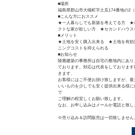
■場所
福島県郡山市大槻町字土瓜174番地の2
■こんな方におススメ
★一人暮らしでも新築を考えてる方 ★
クトな家が欲しい方 ★セカンドハウス
■メリット
★土地を安く購入出来る ★土地を有効
ニングコストを抑えられる
■お知らせ
陵雅建築の事務所は自宅の敷地内にあり
ております。対応は代表をしております
きます、
お客様にはご不便お掛け致しますが、最
いいものを少しでも安く提供出来る様に
で
ご理解の程宜しくお願い致します。
なお、お申し込みはメールか電話と致し
※売り込み＆訪問販売は一切致しません