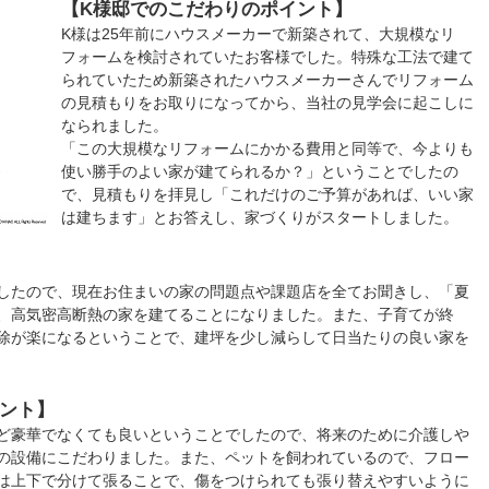
【K様邸でのこだわりのポイント】
K様は25年前にハウスメーカーで新築されて、大規模なリ
フォームを検討されていたお客様でした。特殊な工法で建て
られていたため新築されたハウスメーカーさんでリフォーム
の見積もりをお取りになってから、当社の見学会に起こしに
なられました。
「この大規模なリフォームにかかる費用と同等で、今よりも
使い勝手のよい家が建てられるか？」ということでしたの
で、見積もりを拝見し「これだけのご予算があれば、いい家
は建ちます」とお答えし、家づくりがスタートしました。
したので、現在お住まいの家の問題点や課題店を全てお聞きし、「夏
、高気密高断熱の家を建てることになりました。また、子育てが終
除が楽になるということで、建坪を少し減らして日当たりの良い家を
ント】
ど豪華でなくても良いということでしたので、将来のために介護しや
の設備にこだわりました。また、ペットを飼われているので、フロー
は上下で分けて張ることで、傷をつけられても張り替えやすいように