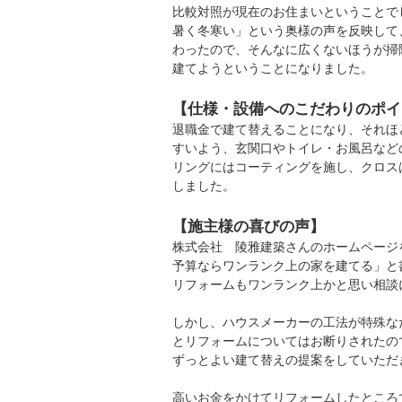
比較対照が現在のお住まいということで
暑く冬寒い」という奥様の声を反映して
わったので、そんなに広くないほうが掃
建てようということになりました。
【仕様・設備へのこだわりのポイ
退職金で建て替えることになり、それほ
すいよう、玄関口やトイレ・お風呂など
リングにはコーティングを施し、クロス
しました。
【施主様の喜びの声】
株式会社 陵雅建築さんのホームページ
予算ならワンランク上の家を建てる」と
リフォームもワンランク上かと思い相談
しかし、ハウスメーカーの工法が特殊な
とリフォームについてはお断りされたの
ずっとよい建て替えの提案をしていただ
高いお金をかけてリフォームしたところ